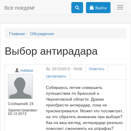
Все поедем!
Войти
Toggl
navig
Главная
Обсуждения
Выбор антирадара
Вс, 23/12/2012 - 19:06
Ответить
meteor
Цитировать
Собираюсь летом совершить
путешествие по Брянской и
Черниговской области. Думаю
Сообщений: 24
приобрести антирадар, пока не
Зарегистрирован:
присматривался. Может кто посоветует,
23-12-2012
на что обратить внимание при выборе?
Как на ваш взгляд, антирардар реально
помогает сэкономить на штрафах?