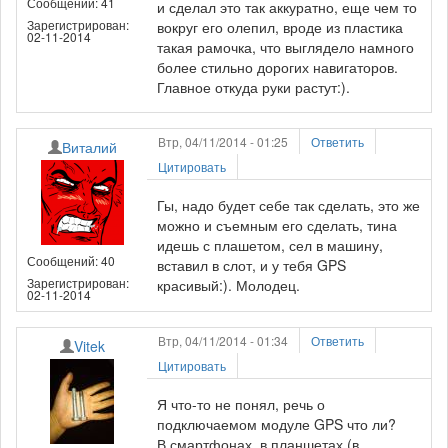
Сообщений: 41
и сделал это так аккуратно, еще чем то
Зарегистрирован:
вокруг его олепил, вроде из пластика
02-11-2014
такая рамочка, что выглядело намного
более стильно дорогих навигаторов.
Главное откуда руки растут:).
Втр, 04/11/2014 - 01:25
Ответить
Виталий
Цитировать
Гы, надо будет себе так сделать, это же
можно и съемным его сделать, тина
идешь с плашетом, сел в машину,
Сообщений: 40
вставил в слот, и у тебя GPS
Зарегистрирован:
красивый:). Молодец.
02-11-2014
Втр, 04/11/2014 - 01:34
Ответить
Vitek
Цитировать
Я что-то не понял, речь о
подключаемом модуле GPS что ли?
В смартфонах, в планшетах (в