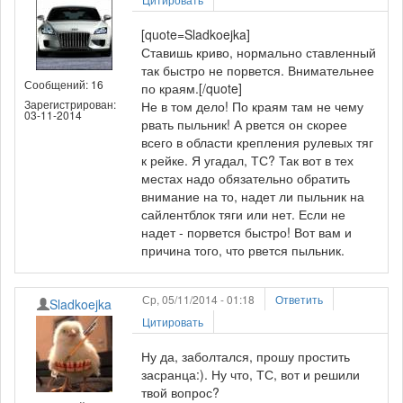
[quote=Sladkoejka]
Ставишь криво, нормально ставленный
так быстро не порвется. Внимательнее
Сообщений: 16
по краям.[/quote]
Зарегистрирован:
Не в том дело! По краям там не чему
03-11-2014
рвать пыльник! А рвется он скорее
всего в области крепления рулевых тяг
к рейке. Я угадал, ТС? Так вот в тех
местах надо обязательно обратить
внимание на то, надет ли пыльник на
сайлентблок тяги или нет. Если не
надет - порвется быстро! Вот вам и
причина того, что рвется пыльник.
Ср, 05/11/2014 - 01:18
Ответить
Sladkoejka
Цитировать
Ну да, заболтался, прошу простить
засранца:). Ну что, ТС, вот и решили
твой вопрос?