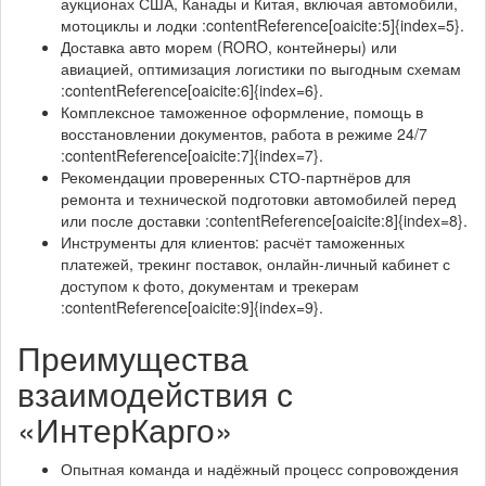
аукционах США, Канады и Китая, включая автомобили,
мотоциклы и лодки :contentReference[oaicite:5]{index=5}.
Доставка авто морем (RORO, контейнеры) или
авиацией, оптимизация логистики по выгодным схемам
:contentReference[oaicite:6]{index=6}.
Комплексное таможенное оформление, помощь в
восстановлении документов, работа в режиме 24/7
:contentReference[oaicite:7]{index=7}.
Рекомендации проверенных СТО-партнёров для
ремонта и технической подготовки автомобилей перед
или после доставки :contentReference[oaicite:8]{index=8}.
Инструменты для клиентов: расчёт таможенных
платежей, трекинг поставок, онлайн-личный кабинет с
доступом к фото, документам и трекерам
:contentReference[oaicite:9]{index=9}.
Преимущества
взаимодействия с
«ИнтерКарго»
Опытная команда и надёжный процесс сопровождения