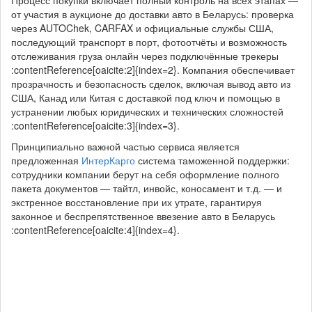
Процесс покупки включает полный контроль на всех этапах —
от участия в аукционе до доставки авто в Беларусь: проверка
через AUTOChek, CARFAX и официальные службы США,
последующий транспорт в порт, фотоотчёты и возможность
отслеживания груза онлайн через подключённые трекеры
:contentReference[oaicite:2]{index=2}. Компания обеспечивает
прозрачность и безопасность сделок, включая вывод авто из
США, Канад или Китая с доставкой под ключ и помощью в
устранении любых юридических и технических сложностей
:contentReference[oaicite:3]{index=3}.
Принципиально важной частью сервиса является
предложенная
ИнтерКарго
система таможенной поддержки:
сотрудники компании берут на себя оформление полного
пакета документов — тайтл, инвойс, коносамент и т.д. — и
экстренное восстановление при их утрате, гарантируя
законное и беспрепятственное ввезение авто в Беларусь
:contentReference[oaicite:4]{index=4}.