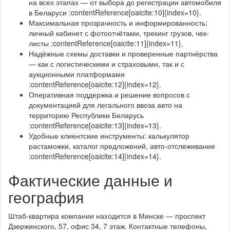
на всех этапах — от выбора до регистрации автомобиля
в Беларуси :contentReference[oaicite:10]{index=10}.
Максимальная прозрачность и информированность:
личный кабинет с фотоотчётами, трекинг грузов, чек-
листы :contentReference[oaicite:11]{index=11}.
Надёжные схемы доставки и проверенные партнёрства
— как с логистическими и страховыми, так и с
аукционными платформами
:contentReference[oaicite:12]{index=12}.
Оперативная поддержка и решение вопросов с
документацией для легального ввоза авто на
территорию Республики Беларусь
:contentReference[oaicite:13]{index=13}.
Удобные клиентские инструменты: калькулятор
растаможки, каталог предложений, авто-отслеживание
:contentReference[oaicite:14]{index=14}.
Фактические данные и
география
Штаб-квартира компании находится в Минске — проспект
Дзержинского, 57, офис 34, 7 этаж. Контактные телефоны,