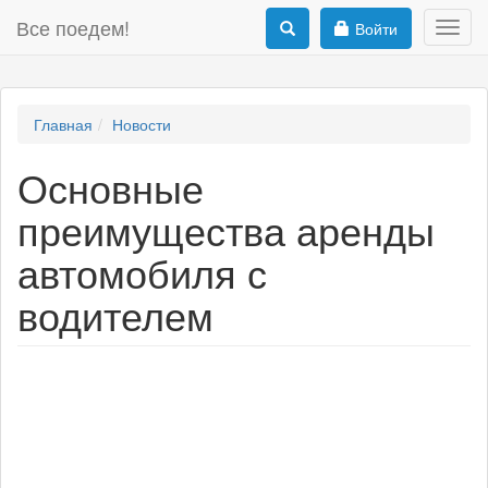
Все поедем!
Войти
Toggl
navig
Главная
Новости
Основные
преимущества аренды
автомобиля с
водителем