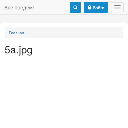
Все поедем!
Войти
Toggl
navig
Главная
5a.jpg