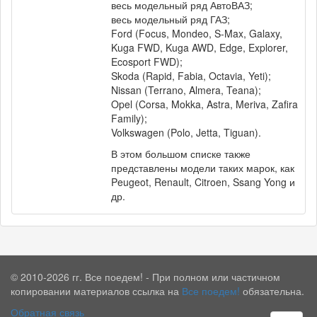
весь модельный ряд АвтоВАЗ;
весь модельный ряд ГАЗ;
Ford (Focus, Mondeo, S-Max, Galaxy,
Kuga FWD, Kuga AWD, Edge, Explorer,
Ecosport FWD);
Skoda (Rapid, Fabia, Octavia, Yeti);
Nissan (Terrano, Almera, Teana);
Opel (Corsa, Mokka, Astra, Meriva, Zafira
Family);
Volkswagen (Polo, Jetta, Tiguan).
В этом большом списке также
представлены модели таких марок, как
Peugeot, Renault, Citroen, Ssang Yong и
др.
© 2010-2026 гг. Все поедем! - При полном или частичном
копировании материалов ссылка на
Все поедем!
обязательна.
Обратная связь