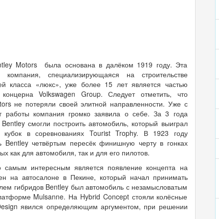
tley Motors была основана в далёком 1919 году. Эта
я компания, специализирующаяся на строительстве
ей класса «люкс», уже более 15 лет является частью
 концерна Volkswagen Group. Следует отметить, что
tors не потеряли своей элитной направленности. Уже с
т работы компания громко заявила о себе. За 3 года
Bentley смогли построить автомобиль, который выиграл
 кубок в соревнованиях Tourist Trophy. В 1923 году
ь Bentley четвёртым пересёк финишную черту в гонках
х как для автомобиля, так и для его пилотов.
то самым интересным является появление концепта на
лен на автосалоне в Пекине, который начал принимать
лем гибридов Bentley был автомобиль с незамысловатым
латформе Mulsanne. На Hybrid Concept стояли колёсные
Design явился определяющим аргументом, при решении