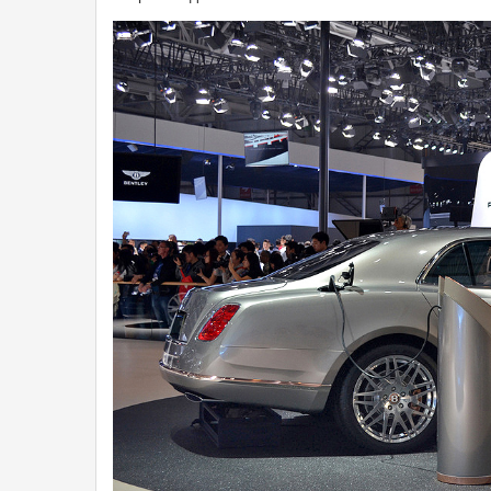
182737.24936.jpg