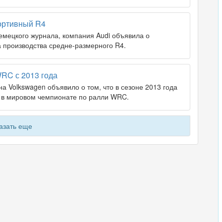
портивный R4
немецкого журнала, компания Audi объявила о
 производства средне-размерного R4.
WRC с 2013 года
а Volkswagen объявило о том, что в сезоне 2013 года
е в мировом чемпионате по ралли WRC.
азать еще