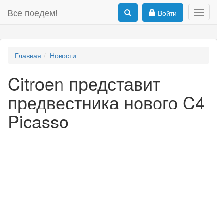
Все поедем!
Войти
Toggl
navig
Главная
Новости
Citroen представит
предвестника нового C4
Picasso