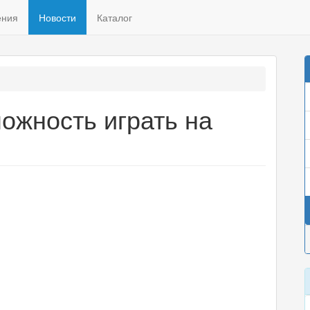
ения
Новости
Каталог
ожность играть на