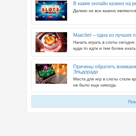
В какие онлайн казино на р
Далеко не все казино являются
Максбет – одна из лучших 
Начать играть в слоты сегодня
куда-то идти и тем более ехать
Причины обратить внимани
Эльдорадо
Места для игр в слоты стали к
не было еще никогда.
Пок