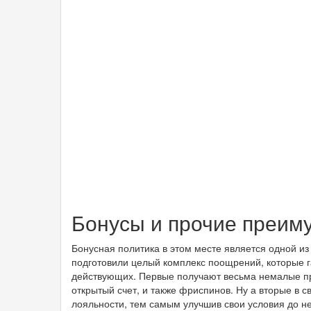
Бонусы и прочие преим
Бонусная политика в этом месте является одной из
подготовили целый комплекс поощрений, которые га
действующих. Первые получают весьма немалые пр
открытый счет, и также фриспинов. Ну а вторые в 
лояльности, тем самым улучшив свои условия до не