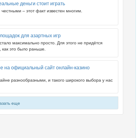
еальные деньги стоит играть
 честными – этот факт известен многим.
площадок для азартных игр
 стало максимально просто. Для этого не придётся
, как это было раньше.
е на официальный сайт онлайн-казино
райне разнообразными, и такого широкого выбора у нас
азать еще