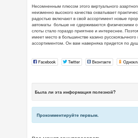
Несомненным плюсом этого виртуального азартного
неизменно высокого качества охватывает практичес
радостью включают в свой ассортимент новые прор
автоматы больше не сдерживаются физическими огра
слоты стало гораздо приятнее и интереснее. Поэто
имеет место в большинстве казино русскоязычного 
ассортиментом. Он вам наверняка придется по душ
Facebook
Twitter
Вконтакте
Однокл
Была ли эта информация полезной?
Прокомментируйте первым.