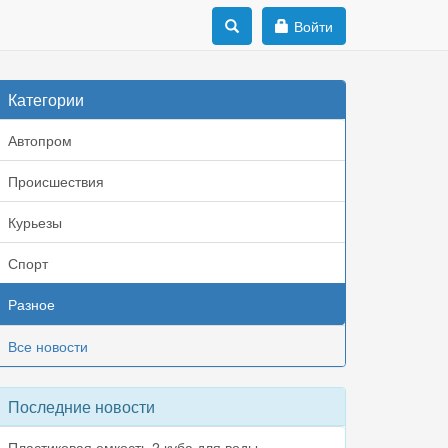
Войти
Категории
Автопром
Происшествия
Курьезы
Спорт
Разное
Все новости
Последние новости
Пластиковая емкость 2 куба для воды,