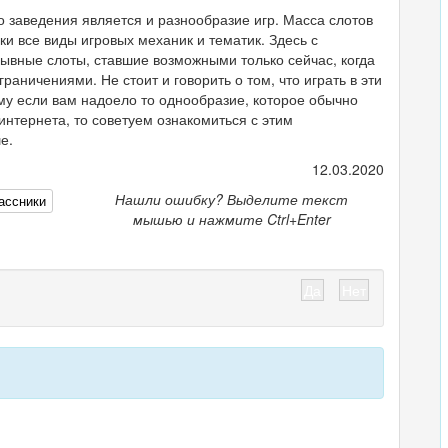
 заведения является и разнообразие игр. Масса слотов
ки все виды игровых механик и тематик. Здесь с
ывные слоты, ставшие возможными только сейчас, когда
ничениями. Не стоит и говорить о том, что играть в эти
му если вам надоело то однообразие, которое обычно
интернета, то советуем ознакомиться с этим
е.
12.03.2020
Нашли ошибку? Выделите текст
ассники
мышью и нажмите Ctrl+Enter
Да
Нет