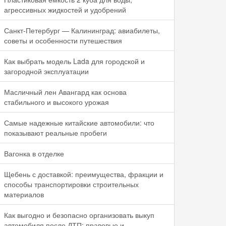
агрессивных жидкостей и удобрений
Санкт-Петербург — Калининград: авиабилеты,
советы и особенности путешествия
Как выбрать модель Lada для городской и
загородной эксплуатации
Масличный лен Авангард как основа
стабильного и высокого урожая
Самые надежные китайские автомобили: что
показывают реальные пробеги
Вагонка в отделке
Щебень с доставкой: преимущества, фракции и
способы транспортировки строительных
материалов
Как выгодно и безопасно организовать выкуп
автомобиля после ДТП: правовые и