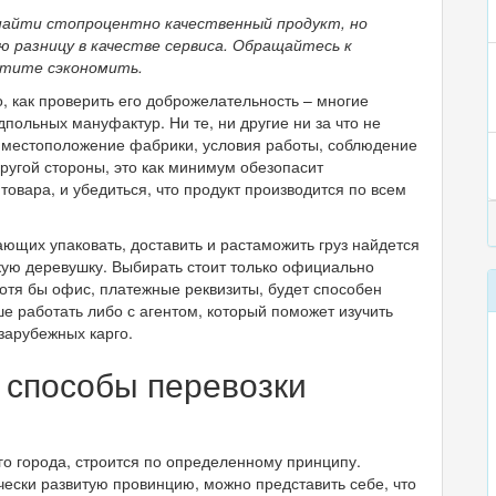
 найти стопроцентно качественный продукт, но
ю разницу в качестве сервиса. Обращайтесь к
отите сэкономить.
о, как проверить его доброжелательность – многие
польных мануфактур. Ни те, ни другие ни за что не
 местоположение фабрики, условия работы, соблюдение
другой стороны, это как минимум обезопасит
товара, и убедиться, что продукт производится по всем
ающих упаковать, доставить и растаможить груз найдется
кую деревушку. Выбирать стоит только официально
хотя бы офис, платежные реквизиты, будет способен
ше работать либо с агентом, который поможет изучить
 зарубежных карго.
 способы перевозки
гого города, строится по определенному принципу.
ески развитую провинцию, можно представить себе, что