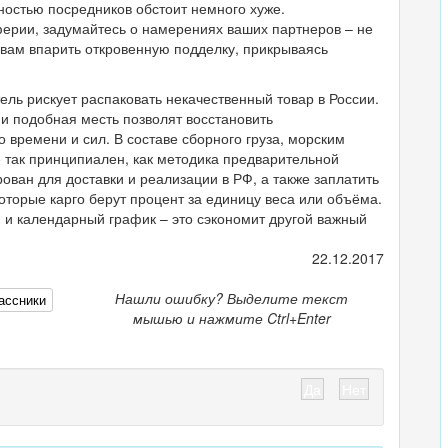
ностью посредников обстоит немного хуже.
ферии, задумайтесь о намерениях ваших партнеров – не
 вам впарить откровенную подделку, прикрываясь
ль рискует распаковать некачественный товар в России.
 и подобная месть позволят восстановить
 времени и сил. В составе сборного груза, морским
е так принципиален, как методика предварительной
ован для доставки и реализации в РФ, а также заплатить
оторые карго берут процент за единицу веса или объёма.
, и календарный график – это сэкономит другой важный
22.12.2017
Нашли ошибку? Выделите текст
ассники
мышью и нажмите Ctrl+Enter
Да
Нет