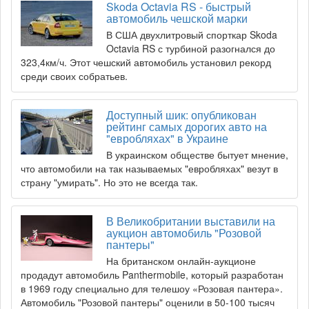
Skoda Octavia RS - быстрый
автомобиль чешской марки
В США двухлитровый спорткар Skoda
Octavia RS с турбиной разогнался до
323,4км/ч. Этот чешский автомобиль установил рекорд
среди своих собратьев.
Доступный шик: опубликован
рейтинг самых дорогих авто на
"евробляхах" в Украине
В украинском обществе бытует мнение,
что автомобили на так называемых "евробляхах" везут в
страну "умирать". Но это не всегда так.
В Великобритании выставили на
аукцион автомобиль "Розовой
пантеры"
На британском онлайн-аукционе
продадут автомобиль Panthermobile, который разработан
в 1969 году специально для телешоу «Розовая пантера».
Автомобиль "Розовой пантеры" оценили в 50-100 тысяч