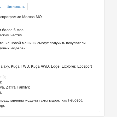
ь
Цитировать
госпрограмме Москва МО
 более 6 мес.
еским частям.
етение новой машины смогут получить покупатели
довых моделей:
alaxy, Kuga FWD, Kuga AWD, Edge, Explorer, Ecosport
ti);
);
va, Zafira Family);
).
представлены модели таких марок, как Peugeot,
др.