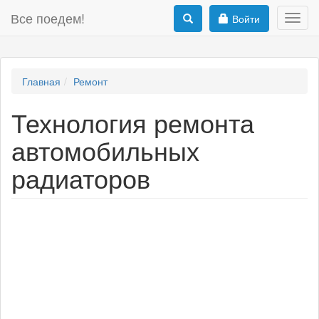
Все поедем!
Войти
Toggl
navig
Главная
Ремонт
Технология ремонта
автомобильных
радиаторов