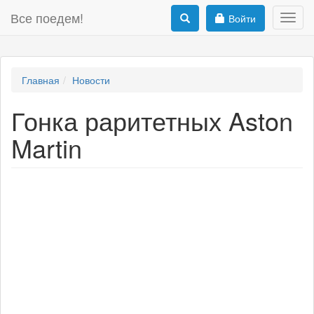
Все поедем!
Войти
Toggl
navig
Главная
Новости
Гонка раритетных Aston
Martin