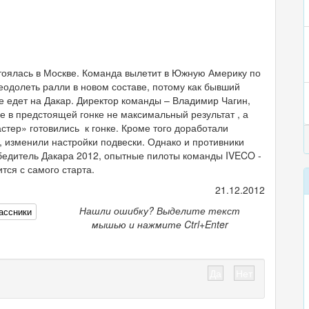
оялась в Москве. Команда вылетит в Южную Америку по
реодолеть ралли в новом составе, потому как бывший
 едет на Дакар. Директор команды – Владимир Чагин,
е в предстоящей гонке не максимальный результат , а
тер» готовились к гонке. Кроме того доработали
 изменили настройки подвески. Однако и противники
бедитель Дакара 2012, опытные пилоты команды IVECO -
тся с самого старта.
21.12.2012
Нашли ошибку? Выделите текст
ассники
мышью и нажмите Ctrl+Enter
Да
Нет