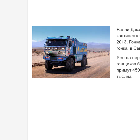
Ралли Дака
континенте
2013. Гонк
гонка в Са
Уже на пер
гонщиков б
примут 459
тыс. км.