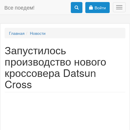
Все поедем!
Войти
Toggl
navig
Главная
Новости
Запустилось
производство нового
кроссовера Datsun
Cross