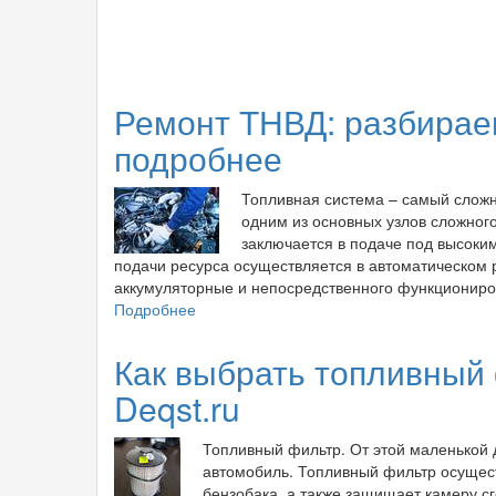
Ремонт ТНВД: разбираем
подробнее
Топливная система – самый слож
одним из основных узлов сложног
заключается в подаче под высоки
подачи ресурса осуществляется в автоматическом 
аккумуляторные и непосредственного функциониро
Подробнее
о
Ремонт
ТНВД:
Как выбрать топливный 
разбираемся
Deqst.ru
в
устройстве
детали
Топливный фильтр. От этой маленькой 
подробнее
автомобиль. Топливный фильтр осущест
бензобака, а также защищает камеру с