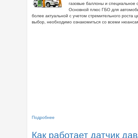
газовые баллоны и специальное о
Основной плюс ГБО для автомоби
более актуальной с учетом стремительного роста ц
выбор, необходимо ознакомиться со всеми нюанса
Подробнее
о
Главные
преимущества
Как работает датчик д
установки