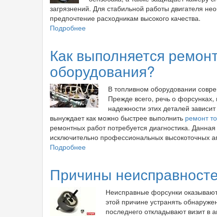
загрязнений. Для стабильной работы двигателя не
предпочтение расходникам высокого качества.
Подробнее
о
Как
выбрать
Как выполняется ремонт
топливный
оборудования?
фильтр.
Самое
важное
В топливном оборудовании совре
-
Прежде всего, речь о форсунках,
Deqst.ru
надежности этих деталей зависит
вынуждает как можно быстрее выполнить
ремонт т
ремонтных работ потребуется диагностика. Данная 
исключительно профессиональных высокоточных ап
Подробнее
о
Как
выполняется
Причины неисправносте
ремонт
топливного
Неисправные форсунки оказывают 
оборудования?
этой причине устранять обнаруже
последнего откладывают визит в а