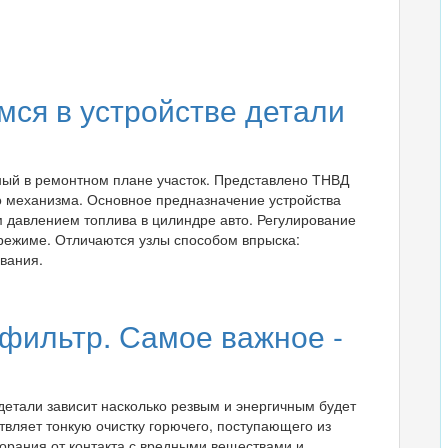
ся в устройстве детали
ный в ремонтном плане участок. Представлено ТНВД
о механизма. Основное предназначение устройства
м давлением топлива в цилиндре авто. Регулирование
режиме. Отличаются узлы способом впрыска:
вания.
фильтр. Самое важное -
детали зависит насколько резвым и энергичным будет
вляет тонкую очистку горючего, поступающего из
горания от контакта с вредными веществами и