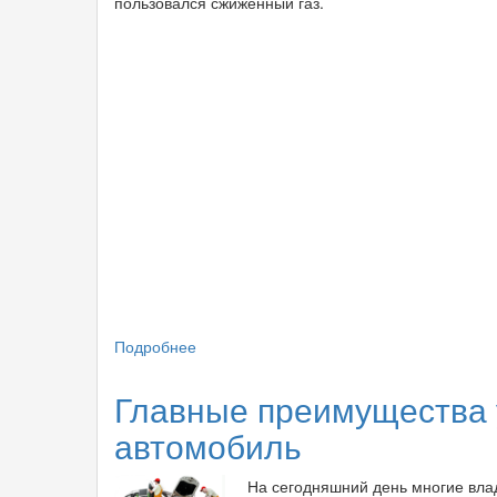
пользовался сжиженный газ.
Подробнее
о
Преимущества
сжатого
Главные преимущества 
газа
автомобиль
для
заправки
автомобилей
На сегодняшний день многие вла