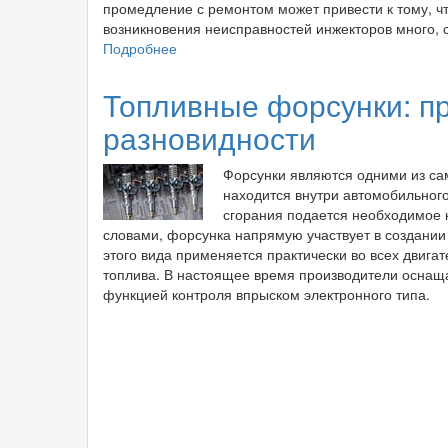
промедление с ремонтом может привести к тому, ч
возникновения неисправностей инжекторов много,
Подробнее
о
Причины
неисправностей
Топливные форсунки: п
топливных
разновидности
форсунок
Форсунки являются одними из са
находится внутри автомобильного
сгорания подается необходимое 
словами, форсунка напрямую участвует в создании
этого вида применяется практически во всех двиг
топлива. В настоящее время производители осна
функцией контроля впрыском электронного типа.