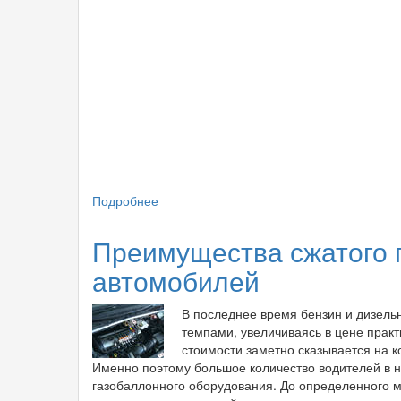
Подробнее
о
Особенности
и
Преимущества сжатого г
основные
автомобилей
преимущества
газобаллонного
оборудования
В последнее время бензин и дизель
темпами, увеличиваясь в цене прак
стоимости заметно сказывается на к
Именно поэтому большое количество водителей в 
газобаллонного оборудования. До определенного м