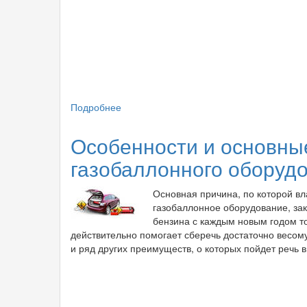
Подробнее
о
Топливные
форсунки:
Особенности и основны
принцип
газобаллонного оборуд
работы
и
разновидности
Основная причина, по которой в
газобаллонное оборудование, за
бензина с каждым новым годом то
действительно помогает сберечь достаточно весом
и ряд других преимуществ, о которых пойдет речь в