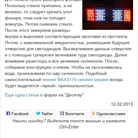
Поскольку стекло припаяно, а не
вклеено, то следует срезать угол
фонаря, пока нож не попадет
вовнутрь. Потом снимаем стекло.
После этого замеряем размеры
внутри и вырезаем соответствующие заготовки из оргстекла.
Потом, с максимальной аккуратностью, размещаем будущие
отверстия для светодиодов. Высверливаем данные отверстия
и с помощью суперклея вклеиваем туда светодиоды. Далее
впаиваем резисторы и все заливаем силиконом. После,
собираем конструкцию и клеим. Чтобы не просачивалась
вода, промазываем по шву силиконом. Подобный
самостоятельный
тюнинг ВАЗ 2110 своими руками
всегда
будет выделятся «яркой» оригинальностью.
Еще одна статья
о фарах на "Десятку"
12.02.2013
Facebook
Twitter
Вконтакте
Одноклассники
Нашли ошибку? Выделите текст мышью и нажмите
Ctrl+Enter