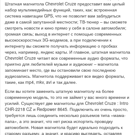
Штатная магнитола Chevrolet Cruze предоставит вам целый
набор мультимедийных функций, таких, как: встроенная
система навигации GPS, что не позволит вам заблудиться
даже в самой запутанной местности; ТВ-тюнер – вы сможете
смотреть новости и кино прямо у себя в салоне автомобиля;
громкая связь; выход в интернет с помощью современных
высокоскоростных 3G-модемов, а при подключении к
интернету вы сможете получать информацию о пробках
через, например, яндекс карты. И главное, штатная магнитола
Chevrolet Cruze читает все современные аудио форматы, что
приятно для любителей музыки и аудиокниг – магнитола
запоминает место, где вы остановили свою последнюю
аудиозапись. Магнитола поддерживает все видео форматы,
такие, как mp4, mkv, avi и так далее.
Если вы хотите заменить штатную магнитолу на более
современную модель, то это не займет у вас много времени и
усилий. Существует две магнитолы для Chevrolet Cruze : Intro
CHR-2218 CZ и Redpower 8645. Подключить их очень просто,
требуется лишь соединить несколько разъемов типа «мама-
папа», а это значит, что нет риска испортить проводку
автомобиля. Новая магнитола будет идеально подходить к
старому разъему, а значит, и красиво выглядеть, оставляя