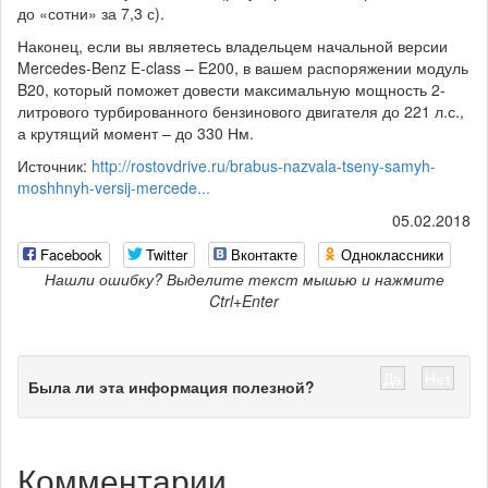
до «сотни» за 7,3 с).
Наконец, если вы являетесь владельцем начальной версии
Mercedes-Benz E-class – E200, в вашем распоряжении модуль
B20, который поможет довести максимальную мощность 2-
литрового турбированного бензинового двигателя до 221 л.с.,
а крутящий момент – до 330 Нм.
Источник:
http://rostovdrive.ru/brabus-nazvala-tseny-samyh-
moshhnyh-versij-mercede...
05.02.2018
Facebook
Twitter
Вконтакте
Одноклассники
Нашли ошибку? Выделите текст мышью и нажмите
Ctrl+Enter
Да
Нет
Была ли эта информация полезной?
Комментарии