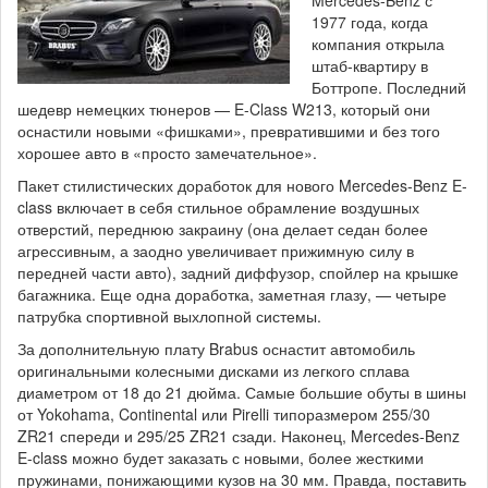
Mercedes-Benz с
1977 года, когда
компания открыла
штаб-квартиру в
Боттропе. Последний
шедевр немецких тюнеров — E-Class W213, который они
оснастили новыми «фишками», превратившими и без того
хорошее авто в «просто замечательное».
Пакет стилистических доработок для нового Mercedes-Benz E-
class включает в себя стильное обрамление воздушных
отверстий, переднюю закраину (она делает седан более
агрессивным, а заодно увеличивает прижимную силу в
передней части авто), задний диффузор, спойлер на крышке
багажника. Еще одна доработка, заметная глазу, — четыре
патрубка спортивной выхлопной системы.
За дополнительную плату Brabus оснастит автомобиль
оригинальными колесными дисками из легкого сплава
диаметром от 18 до 21 дюйма. Самые большие обуты в шины
от Yokohama, Continental или Pirelli типоразмером 255/30
ZR21 спереди и 295/25 ZR21 сзади. Наконец, Mercedes-Benz
E-class можно будет заказать с новыми, более жесткими
пружинами, понижающими кузов на 30 мм. Правда, поставить