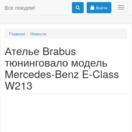
Все поедем!
Войти
Toggl
navig
Главная
Новости
Ателье Brabus
тюнинговало модель
Mercedes-Benz E-Class
W213