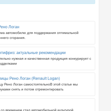
Рено Логан
има автомобилю для поддержания оптимальной
ннего сгорания.
антифриз: актуальные рекомендации
ительно нужная и качественная продукция конкурирует с
одделками
пицы Рено Логан (Renault Logan)
у Рено Логан самостоятельноВ этой статье мы
руками снять и потом отремонтировать
й со временем стал автомобильной культурой.