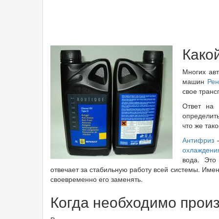
Како
Многих ав
машин
Рен
свое транс
Ответ на 
определить
что же так
Антифриз
–
охлаждени
вода. Это
отвечает за стабильную работу всей системы. Име
своевременно его заменять.
Когда необходимо прои