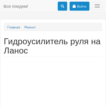
Все поедем!
Войти
Toggl
navig
Главная
Ремонт
Гидроусилитель руля на
Ланос