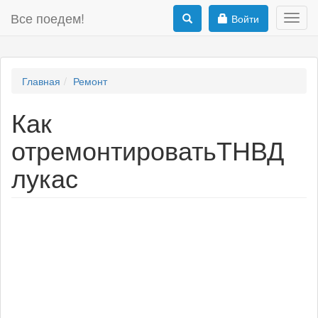
Все поедем!
Войти
Toggl
navig
Главная
Ремонт
Как
отремонтироватьТНВД
лукас