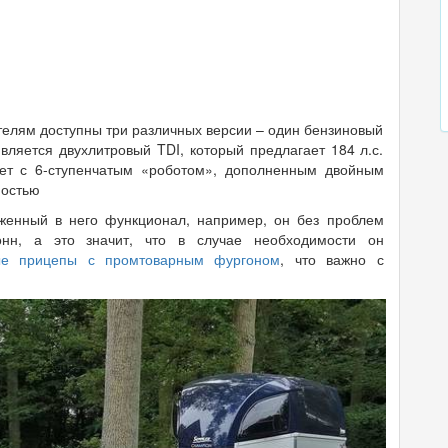
ателям доступны три различных версии – один бензиновый
ляется двухлитровый TDI, который предлагает 184 л.с.
ует с 6-ступенчатым «роботом», дополненным двойным
ностью
оженный в него функционал, например, он без проблем
нн, а это значит, что в случае необходимости он
ые прицепы с промтоварным фургоном
, что важно с