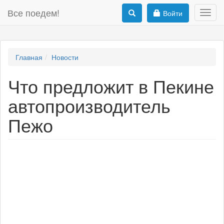
Все поедем!
Войти
Toggl
navig
Главная
Новости
Что предложит в Пекине
автопроизводитель
Пежо