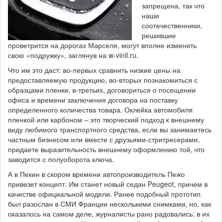
запрещена, так что
наши
соотечественники,
решившие
проветрится на дорогах Марселя, могут вполне изменить
свою «подружку», заглянув на w-vinil.ru.
Что им это даст: во-первых сравнить низкие цены на
предоставляемую продукцию, во-вторых познакомиться с
образцами пленки, в-третьих, договориться о посещении
офиса и времени заключения договора на поставку
определенного количества товара. Оклейка автомобиля
пленкой или карбоном – это творческий подход к внешнему
виду любимого транспортного средства, если вы занимаетесь
частным бизнесом или вместе с друзьями-стритресерами,
придаете выразительность внешнему оформлению той, что
заводится с полуоборота ключа.
А в Пекин в скором времени автопроизводитель Пежо
привезет концепт. Им станет новый седан Peugeot, причем в
качестве официальной модели. Ранее подобный прототип
был разослан в СМИ Франции несколькими снимками, но, как
оказалось на самом деле, журналисты рано радовались: в их