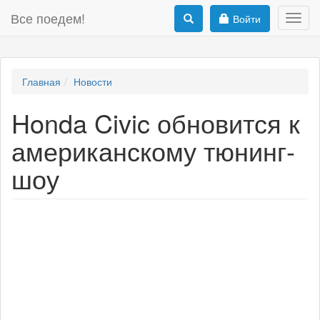
Все поедем!
Войти
Toggl
navig
Главная
Новости
Honda Civic обновится к
американскому тюнинг-
шоу