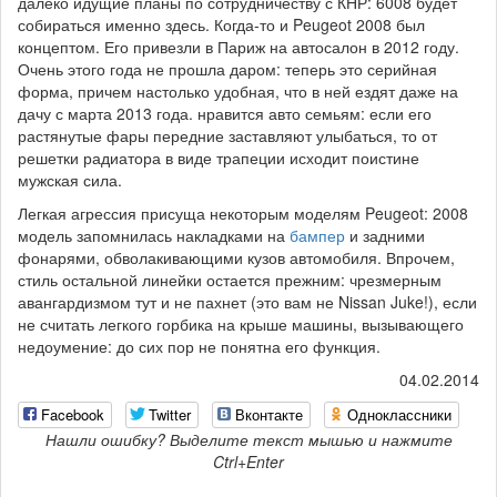
далеко идущие планы по сотрудничеству с КНР: 6008 будет
собираться именно здесь. Когда-то и Peugeot 2008 был
концептом. Его привезли в Париж на автосалон в 2012 году.
Очень этого года не прошла даром: теперь это серийная
форма, причем настолько удобная, что в ней ездят даже на
дачу с марта 2013 года. нравится авто семьям: если его
растянутые фары передние заставляют улыбаться, то от
решетки радиатора в виде трапеции исходит поистине
мужская сила.
Легкая агрессия присуща некоторым моделям Peugeot: 2008
модель запомнилась накладками на
бампер
и задними
фонарями, обволакивающими кузов автомобиля. Впрочем,
стиль остальной линейки остается прежним: чрезмерным
авангардизмом тут и не пахнет (это вам не Nissan Juke!), если
не считать легкого горбика на крыше машины, вызывающего
недоумение: до сих пор не понятна его функция.
04.02.2014
Facebook
Twitter
Вконтакте
Одноклассники
Нашли ошибку? Выделите текст мышью и нажмите
Ctrl+Enter