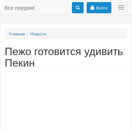
Все поедем!
Войти
Toggl
navig
Главная
Новости
Пежо готовится удивить
Пекин