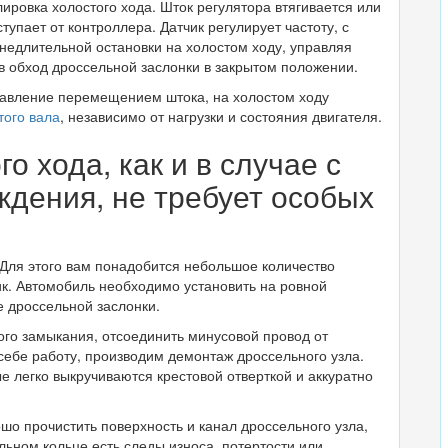
ировка холостого хода. Шток регулятора втягивается или
ступает от контроллера. Датчик регулирует частоту, с
недлительной остановки на холостом ходу, управляя
 обход дроссельной заслонки в закрытом положении.
равление перемещением штока, на холостом ходу
того вала
, независимо от нагрузки и состояния двигателя.
о хода, как и в случае с
дения, не требует особых
 Для этого вам понадобится небольшое количество
ик. Автомобиль необходимо установить на ровной
е дроссельной заслонки.
ого замыкания, отсоединить минусовой провод от
себе работу, производим демонтаж дроссельного узла.
е легко выкручиваются крестовой отверткой и аккуратно
шо прочистить поверхность и канал дроссельного узла,
льном кольце есть следы износа, потертости или