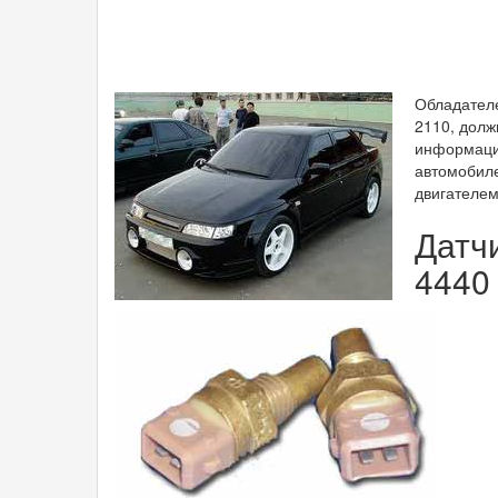
Обладателе
2110, долж
информацие
автомобиле
двигателем
Датч
4440