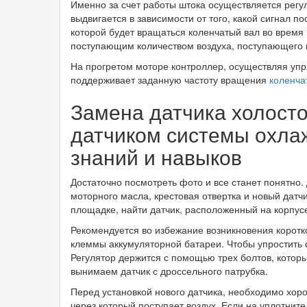
Именно за счет работы штока осуществляется регул
выдвигается в зависимости от того, какой сигнал по
которой будет вращаться коленчатый вал во время 
поступающим количеством воздуха, поступающего в
На прогретом моторе контроллер, осуществляя уп
поддерживает заданную частоту вращения
коленча
Замена датчика холостог
датчиком системы охлаж
знаний и навыков
Достаточно посмотреть фото и все станет понятно.
моторного масла, крестовая отвертка и новый датч
площадке, найти датчик, расположенный на корпус
Рекомендуется во избежание возникновения коротк
клеммы аккумуляторной батареи. Чтобы упростить 
Регулятор держится с помощью трех болтов, которы
вынимаем датчик с дроссельного патрубка.
Перед установкой нового датчика, необходимо хоро
через который поступает воздух. Если на уплотните