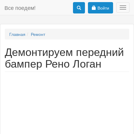
Все поедем!
Войти
Toggl
navig
Главная
Ремонт
Демонтируем передний
бампер Рено Логан