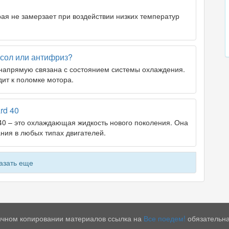
рая не замерзает при воздействии низких температур
осол или антифриз?
напрямую связана с состоянием системы охлаждения.
ит к поломке мотора.
rd 40
 40 – это охлаждающая жидкость нового поколения. Она
ния в любых типах двигателей.
азать еще
тичном копировании материалов ссылка на
Все поедем!
обязательна