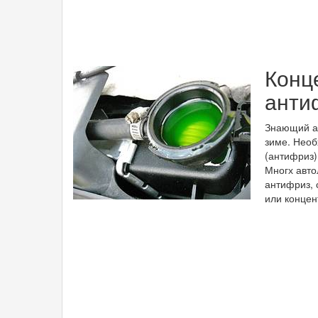
Конц
анти
Знающий ав
зиме. Нео
(антифриз)
Многх авто
антифриз, 
или концен