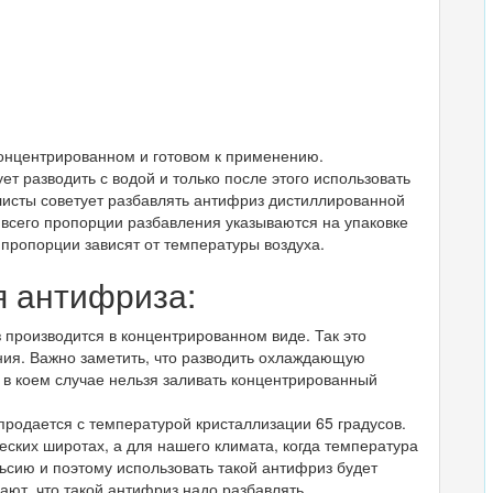
концентрированном и готовом к применению.
ет разводить с водой и только после этого использовать
листы советует разбавлять антифриз дистиллированной
 всего пропорции разбавления указываются на упаковке
пропорции зависят от температуры воздуха.
я антифриза:
 производится в концентрированном виде. Так это
ния. Важно заметить, что разводить охлаждающую
 в коем случае нельзя заливать концентрированный
родается с температурой кристаллизации 65 градусов.
еских широтах, а для нашего климата, когда температура
льсию и поэтому использовать такой антифриз будет
ют, что такой антифриз надо разбавлять.