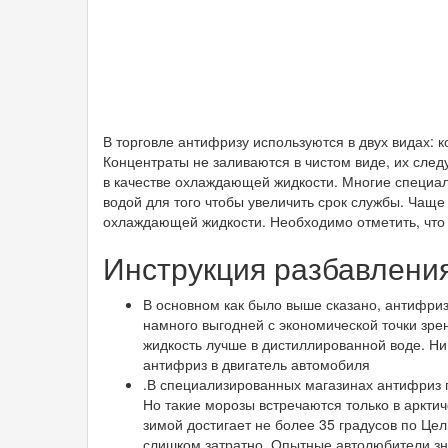
В торговле антифризу используются в двух видах: 
Концентраты не заливаются в чистом виде, их следу
в качестве охлаждающей жидкости. Многие специа
водой для того чтобы увеличить срок службы. Чаще
охлаждающей жидкости. Необходимо отметить, что 
Инструкция разбавлени
В основном как было выше сказано, антифриз
намного выгодней с экономической точки зре
жидкость лучше в дистиллированной воде. Ни
антифриз в двигатель автомобиля
.В специализированных магазинах антифриз п
Но такие морозы встречаются только в арктич
зимой достигает не более 35 градусов по Це
слишком затратно. Опытные автолюбители зна