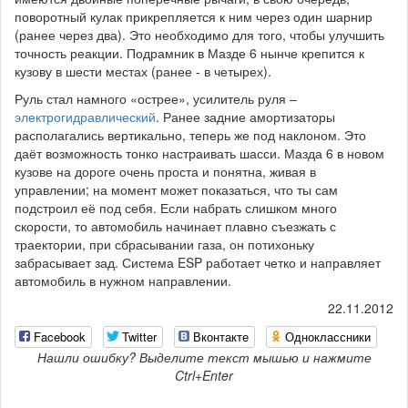
поворотный кулак прикрепляется к ним через один шарнир
(ранее через два). Это необходимо для того, чтобы улучшить
точность реакции. Подрамник в Мазде 6 нынче крепится к
кузову в шести местах (ранее - в четырех).
Руль стал намного «острее», усилитель руля –
электрогидравлический
. Ранее задние амортизаторы
располагались вертикально, теперь же под наклоном. Это
даёт возможность тонко настраивать шасси. Мазда 6 в новом
кузове на дороге очень проста и понятна, живая в
управлении; на момент может показаться, что ты сам
подстроил её под себя. Если набрать слишком много
скорости, то автомобиль начинает плавно съезжать с
траектории, при сбрасывании газа, он потихоньку
забрасывает зад. Система ESP работает четко и направляет
автомобиль в нужном направлении.
22.11.2012
Facebook
Twitter
Вконтакте
Одноклассники
Нашли ошибку? Выделите текст мышью и нажмите
Ctrl+Enter