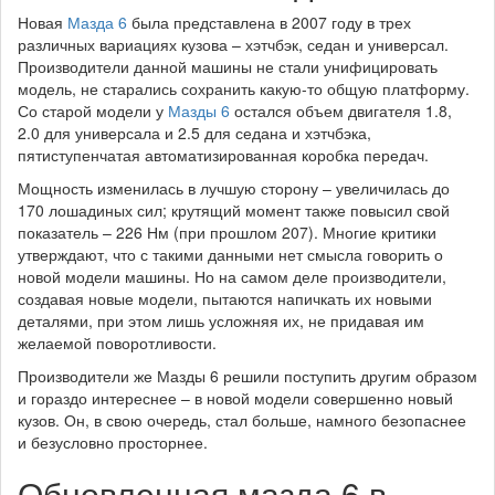
Новая
Мазда 6
была представлена в 2007 году в трех
различных вариациях кузова – хэтчбэк, седан и универсал.
Производители данной машины не стали унифицировать
модель, не старались сохранить какую-то общую платформу.
Со старой модели у
Мазды 6
остался объем двигателя 1.8,
2.0 для универсала и 2.5 для седана и хэтчбэка,
пятиступенчатая автоматизированная коробка передач.
Мощность изменилась в лучшую сторону – увеличилась до
170 лошадиных сил; крутящий момент также повысил свой
показатель – 226 Нм (при прошлом 207). Многие критики
утверждают, что с такими данными нет смысла говорить о
новой модели машины. Но на самом деле производители,
создавая новые модели, пытаются напичкать их новыми
деталями, при этом лишь усложняя их, не придавая им
желаемой поворотливости.
Производители же Мазды 6 решили поступить другим образом
и гораздо интереснее – в новой модели совершенно новый
кузов. Он, в свою очередь, стал больше, намного безопаснее
и безусловно просторнее.
Обновленная мазда 6 в