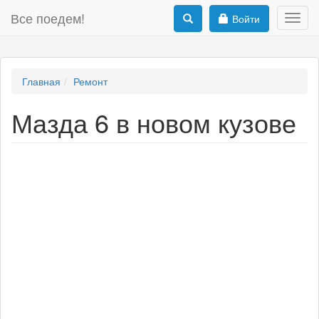
Все поедем!
Войти
Toggl
navig
Главная
Ремонт
Мазда 6 в новом кузове