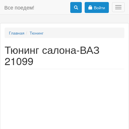
Все поедем!
Войти
Toggl
navig
Главная
Тюнинг
Тюнинг салона-ВАЗ
21099