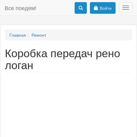
Все поедем!
Войти
Toggl
navig
Главная
Ремонт
Коробка передач рено
логан