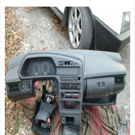
419c7cu-
960.jpg