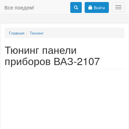
Все поедем!
Войти
Toggl
navig
Главная
Тюнинг
Тюнинг панели
приборов ВАЗ-2107