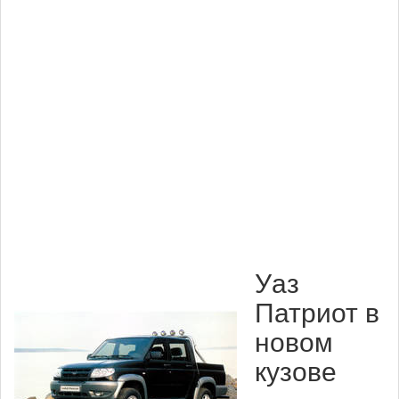
Уаз
Патриот в
новом
кузове