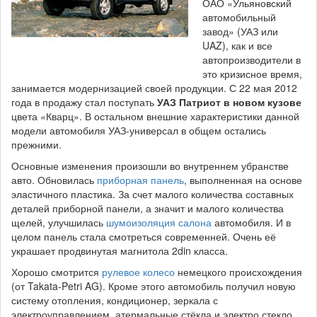
ОАО «Ульяновский
автомобильный
завод» (УАЗ или
UAZ), как и все
автопроизводители в
это кризисное время,
занимается модернизацией своей продукции. С 22 мая 2012
года в продажу стал поступать
УАЗ Патриот в новом кузове
цвета «Кварц». В остальном внешние характеристики данной
модели автомобиля УАЗ-универсал в общем остались
прежними.
Основные изменения произошли во внутреннем убранстве
авто. Обновилась
приборная панель
, выполненная на основе
эластичного пластика. За счет малого количества составных
деталей приборной панели, а значит и малого количества
щелей, улучшилась
шумоизоляция салона
автомобиля. И в
целом панель стала смотреться современней. Очень её
украшает продвинутая магнитола 2din класса.
Хорошо смотрится
рулевое колесо
немецкого происхождения
(от Takata-Petri AG). Кроме этого автомобиль получил новую
систему отопления, кондиционер, зеркала с
электроуправлением, атермальные стёкла и электро стекло