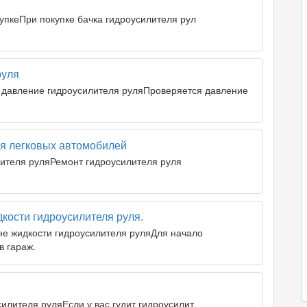
упкеПри покупке бачка гидроусилителя рул
руля
 давление гидроусилителя руляПроверяется давление
ля легковых автомобилей
лителя руляРемонт гидроусилителя руля
кости гидроусилителя руля.
не жидкости гидроусилителя руляДля начало
в гараж.
илителя руляЕсли у вас гудит гидроусилит