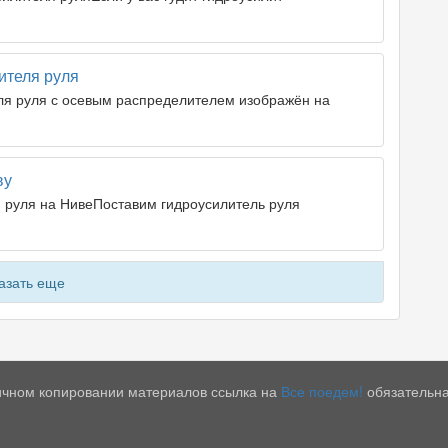
ителя руля
ля руля с осевым распределителем изображён на
ву
 руля на НивеПоставим гидроусилитель руля
азать еще
тичном копировании материалов ссылка на
Все поедем!
обязательна