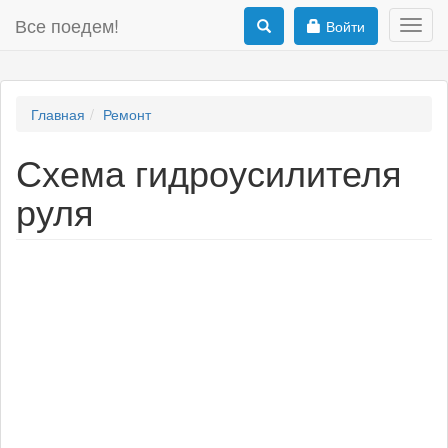
Все поедем!
Войти
Toggl
navig
Главная
Ремонт
Схема гидроусилителя
руля