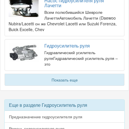
Насос гидроусилителя руля
Лачетти
Всем полюбившийся Шевроле
ЛачеттиАвтомобиль Лачетти (Daewoo
Nubira/Lacetti он же Chevrolet Lacetti или Suzuki Forenza,
Buick Excelle, Chev
Гидроусилитель руля
Гидравлический усилитель
руляГидравлический усилитель руля –
это
Показать еще
Еще в разделе Гидроусилитель руля
Предназначение гидроусилителя руля
Ремень гидроусилителя руля