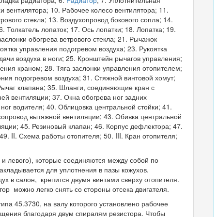
хи вентилятора; 10. Рабочее колесо вентилятора; 11.
рового стекла; 13. Воздухопровод бокового сопла; 14.
. Толкатель лопаток; 17. Ось лопатки; 18. Лопатка; 19.
заслонки обогрева ветрового стекла; 21. Рычажок
оятка управления подогревом воздуха; 23. Рукоятка
одачи воздуха в ноги; 25. Кронштейн рычагов управления;
ления краном; 28. Тяга заслонки управления отопителем;
ения подогревом воздуха; 31. Стяжной винтовой хомут;
 Рычаг клапана; 35. Шланги, соединяющие кран с
ей вентиляции; 37. Окна обогрева ног задних
 ног водителя; 40. Облицовка центральной стойки; 41.
ухопровод вытяжной вентиляции; 43. Обивка центральной
яции; 45. Резиновый клапан; 46. Корпус дефлектора; 47.
9. II. Схема работы отопителя; 50. III. Кран отопителя;
о и левого), которые соединяются между собой по
акладывается для уплотнения в пазы кожухов.
х в салон, крепится двумя винтами сверху отопителя.
тор можно легко снять со стороны отсека двигателя.
типа 45.3730, на валу которого установлено рабочее
ащения благодаря двум спиралям резистора. Чтобы