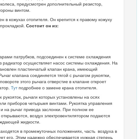
колеса, предусмотрен дополнительный резистор,
тороны винтом.
н в кожухах отопителя. Он крепится к правому кожуху
 прокладкой.
Состоит он из:
парами патрубков, подсоединен к системе охлаждения
 радиатор осуществляет насос системы охлаждения. На
тановлен пластинчатый клапан крана, имеющий
чаг клапана соединяется тягой с рычагом рукоятки,
повороте этого рычага отверстие в клапане откроет
атор.
Тут
подробнее о замене крана отопителя.
 рукояток, рычаги которых установлены на осях
ели приборов четырьмя винтами. Рукоятка управления
 и на рычаг привода заслонки. При полном ее
 открываются, воздух электровентилятором подаются
лаждающей жидкости.
находятся в промежуточных положениях, часть воздуха в
ует его. Этим надежно обеспечивается нужная степень