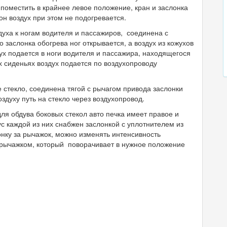
 поместить в крайнее левое положение, кран и заслонка
н воздух при этом не подогревается.
духа к ногам водителя и пассажиров, соединена с
 заслонка обогрева ног открывается, а воздух из кожухов
дух подается в ноги водителя и пассажира, находящегося
х сиденьях воздух подается по воздухопроводу
 стекло, соединена тягой с рычагом привода заслонки
здуху путь на стекло через воздухопровод.
ля обдува боковых стекол авто печка имеет правое и
ус каждой из них снабжен заслонкой с уплотнителем из
онку за рычажок, можно изменять интенсивность
 рычажком, который поворачивает в нужное положение