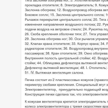
прокладка отопителя; 8. Электродвигатель; 9. Кожу
Заслонка обогрева; 12. Воздухопровод обогрева вет
Боковое сопло; 15. Заслонка центрального сопла; 16
Рычажок перекрытия центрального сопла; 20. Тяга 
изменения направления воздушного потока; 22. Рук
подачи воздуха на ветровое стекло; 24. Рукоятка п
26. Скоба крепления оболочки тяги; 27. Тяга управ
29. Заслонка обогрева ног; 30. Оси рычагов управл
32. Клапан крана отопителя; 33. Корпус крана; 34.
радиатором отопителя; 36. Воздухопровод внутренн
пассажиров; 38. Кран отопителя; 39. Окно обогрева
Внутренняя полость центральной стойки; 42. Возд
стойки; 44. Облицовка дефлектора вытяжной вентил
Дефлектор вытяжной вентиляции; 48. I. Отопитель; 4
51. IV. Вытяжная вентиляция салона
Печка состоит из 2 пластмассовых кожухов (правог
периметру скобами крепления. Специальный жгут з
Электровентилятор, принудительно подающий возду
Конструкция печки сделана так, что электровентиля
К кожухам вентилятора крепится электродвигатель 
колесо электровентилятора с тремя скоростями вр