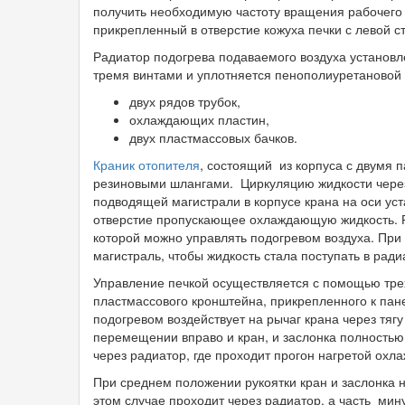
получить необходимую частоту вращения рабочего 
прикрепленный в отверстие кожуха печки с левой с
Радиатор подогрева подаваемого воздуха установле
тремя винтами и уплотняется пенополиуретановой
двух рядов трубок,
охлаждающих пластин,
двух пластмассовых бачков.
Краник отопителя
, состоящий из корпуса с двумя 
резиновыми шлангами. Циркуляцию жидкости через
подводящей магистрали в корпусе крана на оси ус
отверстие пропускающее охлаждающую жидкость. Ры
которой можно управлять подогревом воздуха. При 
магистраль, чтобы жидкость стала поступать в ради
Управление печкой осуществляется с помощью трех
пластмассового кронштейна, прикрепленного к пан
подогревом воздействует на рычаг крана через тягу
перемещении вправо и кран, и заслонка полностью
через радиатор, где проходит прогон нагретой ох
При среднем положении рукоятки кран и заслонка 
этом случае проходит через радиатор, а часть мин