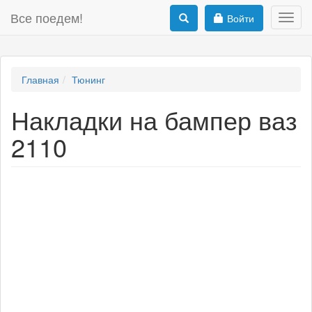
Все поедем!
Войти
Toggl
navig
Главная
Тюнинг
Накладки на бампер ваз
2110