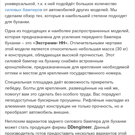
универсальной, т.к. к ней подойдёт большое количество
силовых бамперов
от автомобилей других моделей. Мы
сделаем обзор тех, которые в наибольшей степени подходят
для буханки.
Одна из подходящих и наиболее распространенных моделей,
которая предназначена для усиления переднего бампера
буханки – это
«Экстримм- НН».
Отличительными чертами
этой модели является относительно небольшая масса (30 кг)
и конструкция, обладающая высокой прочностью. Этот
силовой бампер на буханку снабжён встроенным
кронштейном, предназначенным для крепления необходимой
оптики и местом для крепления государственного номера.
Специальная площадка даёт возможность прикрепить
лебёдку. Болты для крепления, размещённые на ней же,
помогут вам это сделать без особого труда. Вас порадуют
легкодоступные буксирные проушины. Рифлёные накладки из
алюминия придадут конструкции не только прочность, но и
преобразят автомобиль внешне.
Неплохим вариантов заднего силового бампера для буханки
может стать продукция фирмы
DDengineer
. Данный
производитель готов предоставить несколько вариантов этой