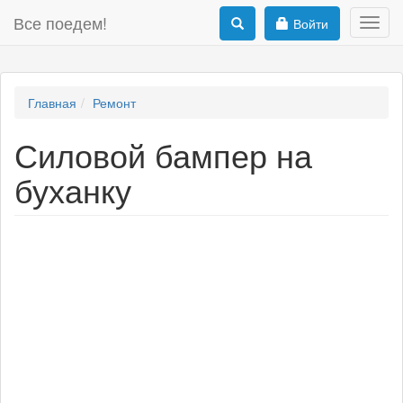
Все поедем!
Войти
Toggl
navig
Главная
Ремонт
Силовой бампер на
буханку