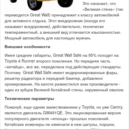
Это означает, что
«Великая стена» (так
переводится Great Wall) принадлежит к классу автомобилей
для активного отдыха. Этот внедорожник (иногда его
называют вседорожник), действительно, технически
темпераментный, а внешний вид отличается изысканностью.
Мощный автомобиль для настоящих мужчин.
Внешние особенности
Имея средние габариты, Great Wall Safe на 95% походит на
Toyota 4 Runner второго поколения. Но передняя часть
«китайца», все же, переделана под действующие стандарты.
Поэтому Great Wall Safe имеет модернизированные фары,
решетку радиатора и передний бампер, добавлено
хромирование. На капоте разместился знак производителя -
один из зубцов Великой Китайской стены, окруженный овалом.
Технические параметры
Пожалуй, еще одним заимствованием у Toyota, но уже Camry,
является двигатель GW491QE. Это лицензированная версия
популярного двигателя «японца» прошлых поколений.
Китайские инженеры не изменили в нем шатуны, поршни,