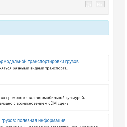
Да
Нет
ермодальной транспортировки грузов
няться разными видами транспорта.
й со временем стал автомобильной культурой.
связано с возникновением JDM сцены.
 грузов: полезная информация
тоцистернами – процедура ответственная и сложная,