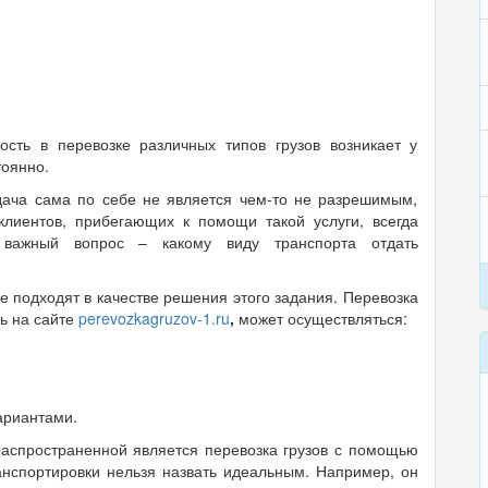
ость в перевозке различных типов грузов возникает у
оянно.
дача сама по себе не является чем-то не разрешимым,
 клиентов, прибегающих к помощи такой услуги, всегда
т важный вопрос – какому виду транспорта отдать
ые подходят в качестве решения этого задания. Перевозка
ть на сайте
perevozkagruzov-1.ru
,
может осуществляться:
ариантами.
 распространенной является перевозка грузов с помощью
ранспортировки нельзя назвать идеальным. Например, он