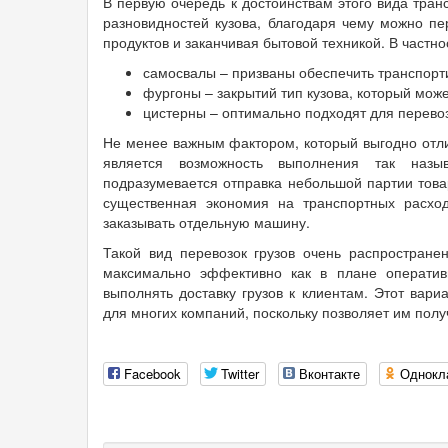
В первую очередь к достоинствам этого вида тран
разновидностей кузова, благодаря чему можно пе
продуктов и заканчивая бытовой техникой. В частн
самосвалы – призваны обеспечить транспорти
фургоны – закрытий тип кузова, который мо
цистерны – оптимально подходят для перевозк
Не менее важным фактором, который выгодно отли
является возможность выполнения так наз
подразумевается отправка небольшой партии тов
существенная экономия на транспортных расход
заказывать отдельную машину.
Такой вид перевозок грузов очень распростране
максимально эффективно как в плане оперативн
выполнять доставку грузов к клиентам. Этот вар
для многих компаний, поскольку позволяет им полу
Facebook
Twitter
Вконтакте
Однокл