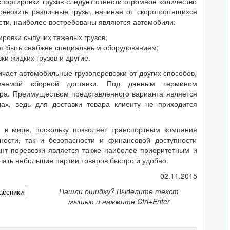
спортировки грузов следует отнести огромное количество
ревозить различные грузы, начиная от скоропортящихся
ости, наиболее востребованы являются автомобили:
ровки сыпучих тяжелых грузов;
жет быть снабжен специальным оборудованием;
и жидких грузов и другие.
чает автомобильные грузоперевозки от других способов,
ываемой сборной доставки. Под данным термином
ара. Преимуществом представленного варианта является
ах, ведь для доставки товара клиенту не приходится
н в мире, поскольку позволяет транспортным компания
ости, так и безопасности и финансовой доступности
иант перевозки является также наиболее приоритетным и
чать небольшие партии товаров быстро и удобно.
02.11.2015
Нашли ошибку? Выделите текст
ассники
мышью и нажмите Ctrl+Enter