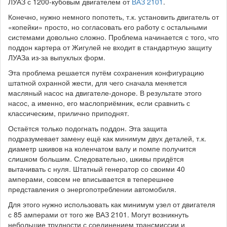
ЛУАЗ с 1200-кубовым двигателем от
ВАЗ 2101
.
Конечно, нужно немного попотеть, т.к. установить двигатель от
«копейки» просто, но согласовать его работу с остальными
системами довольно сложно. Проблема начинается с того, что
поддон картера от Жигулей не входит в стандартную защиту
ЛУАЗа из-за выпуклых форм.
Эта проблема решается путём сохранения конфигурацию
штатной охранной жести, для чего сначала меняется
масляный насос на двигателе-доноре. В результате этого
насос, а именно, его маслоприёмник, если сравнить с
классическим, прилично приподнят.
Остаётся только подогнать поддон. Эта защита
подразумевает замену ещё как минимум двух деталей, т.к.
диаметр шкивов на коленчатом валу и помпе получится
слишком большим. Следовательно, шкивы придётся
вытачивать с нуля. Штатный генератор со своими 40
амперами, совсем не вписывается в теперешнее
представления о энергопотреблении автомобиля.
Для этого нужно использовать как минимум узел от двигателя
с 85 амперами от того же ВАЗ 2101. Могут возникнуть
небольшие трудности с соединением трансмиссии и