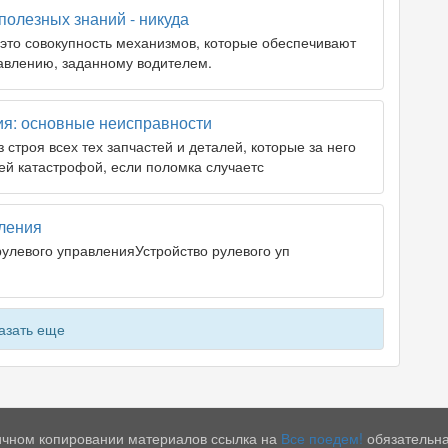
полезных знаний - никуда
 это совокупность механизмов, которые обеспечивают
авлению, заданному водителем.
ия: основные неисправности
 строя всех тех запчастей и деталей, которые за него
ей катастрофой, если поломка случаетс
вления
рулевого управленияУстройство рулевого уп
азать еще
тичном копировании материалов ссылка на
Все поедем!
обязательна