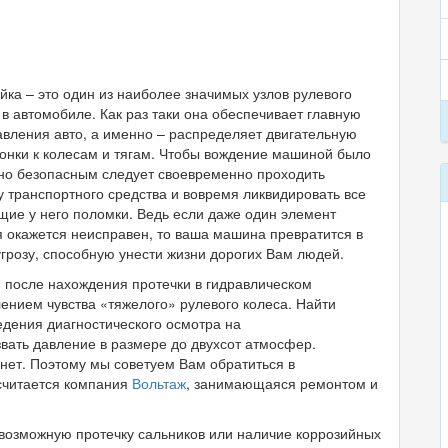
йка – это один из наиболее значимых узлов рулевого
в автомобиле. Как раз таки она обеспечивает главную
вления авто, а именно – распределяет двигательную
лонки к колесам и тягам. Чтобы вождение машиной было
но безопасным следует своевременно проходить
у транспортного средства и вовремя ликвидировать все
ие у него поломки. Ведь если даже один элемент
 окажется неисправен, то ваша машина превратится в
грозу, способную унести жизни дорогих Вам людей.
 после нахождения протечки в гидравлическом
ением чувства «тяжелого» рулевого колеса. Найти
дения диагностического осмотра на
вать давление в размере до двухсот атмосфер.
 нет. Поэтому мы советуем Вам обратиться в
считается компания
Вольтаж
, занимающаяся ремонтом и
ь возможную протечку сальников или наличие коррозийных