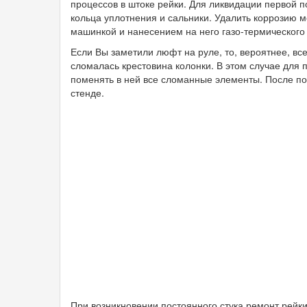
процессов в штоке рейки. Для ликвидации первой п
кольца уплотнения и сальники. Удалить коррозию
машинкой и нанесением на него газо-термического
Если Вы заметили люфт на руле, то, вероятнее, вс
сломалась крестовина колонки. В этом случае для 
поменять в ней все сломанные элементы. После по
стенде.
При возникновении постоянного стука ремонт рей