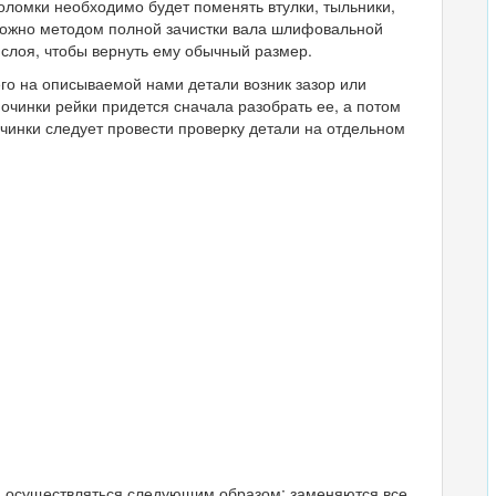
оломки необходимо будет поменять втулки, тыльники,
 можно методом полной зачистки вала шлифовальной
 слоя, чтобы вернуть ему обычный размер.
его на описываемой нами детали возник зазор или
починки рейки придется сначала разобрать ее, а потом
чинки следует провести проверку детали на отдельном
ки осуществляться следующим образом: заменяются все