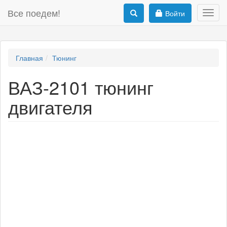
Все поедем!
Войти
Toggl
navig
Главная
Тюнинг
ВАЗ-2101 тюнинг
двигателя