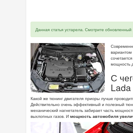
Статус
Данная статья устарела. Смотрите обновленный
Современна
вариантом 
сочетается
мощность д
С чег
Lada 
Какой же тюнинг двигателя приоры лучше проводить
Действительно очень эффективный и полезный тюни
механический нагнетатель забирает часть мощности
выхлопных газов. И
мощность автомобиля увели