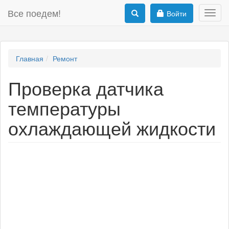
Все поедем!
Войти
Toggl
navig
Главная
Ремонт
Проверка датчика
температуры
охлаждающей жидкости